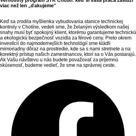
Vernostný program STK Chotín: keď si vaša práca zaslúži
viac než len „ďakujeme“
Keď sa zrodila myšlienka vybudovania stanice technickej
kontroly v Chotíne, vedeli sme, že želaným výsledkom našej
snahy musí byť spokojný klient, ktorému garantujeme technickú
a ekologickú bezpečnosť vozidla za férové ceny. Preto okrem
investícií do najmodernejších technológií sme kládli
mimoriadny dôraz na prostredie, kde sa s nami stretnete a na
korektný prístup našich zamestnancov, ktorí sa o Vás postarajú.
Ak Vašu návštevu u nás budete považovať za príjemnú
skúsenosť, budeme vedieť, že sme na správnej ceste.