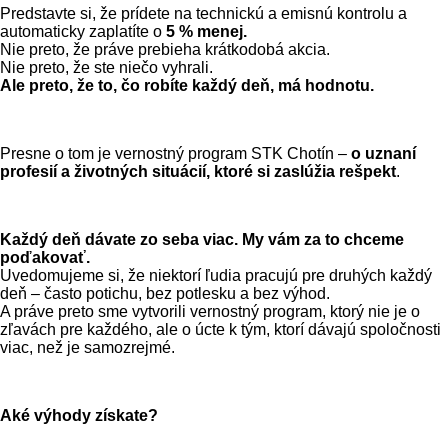
Predstavte si, že prídete na technickú a emisnú kontrolu a
automaticky zaplatíte o
5 % menej.
Nie preto, že práve prebieha krátkodobá akcia.
Nie preto, že ste niečo vyhrali.
Ale preto, že to, čo robíte každý deň, má hodnotu.
Presne o tom je vernostný program STK Chotín –
o uznaní
profesií a životných situácií, ktoré si zaslúžia rešpekt
.
Každý deň dávate zo seba viac. My vám za to chceme
poďakovať.
Uvedomujeme si, že niektorí ľudia pracujú pre druhých každý
deň – často potichu, bez potlesku a bez výhod.
A práve preto sme vytvorili vernostný program, ktorý nie je o
zľavách pre každého, ale o úcte k tým, ktorí dávajú spoločnosti
viac, než je samozrejmé.
Aké výhody získate?