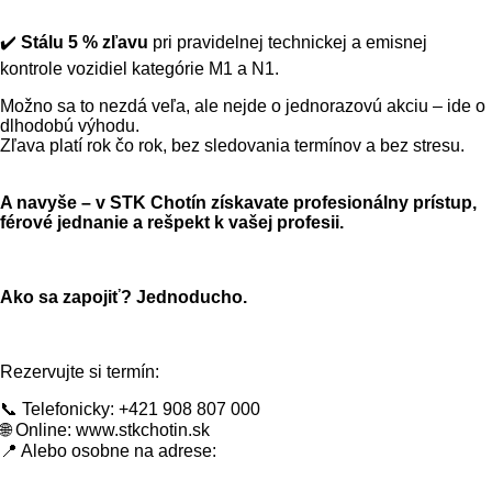
✔️
Stálu 5 % zľavu
pri pravidelnej technickej a emisnej
kontrole vozidiel kategórie M1 a N1.
Možno sa to nezdá veľa, ale nejde o jednorazovú akciu – ide o
dlhodobú výhodu.
Zľava platí rok čo rok, bez sledovania termínov a bez stresu.
A navyše – v STK Chotín získavate profesionálny prístup,
férové jednanie a rešpekt k vašej profesii.
Ako sa zapojiť? Jednoducho.
Rezervujte si termín:
📞
Telefonicky: +421 908 807 000
🌐
Online:
www.stkchotin.sk
📍
Alebo osobne na adrese: