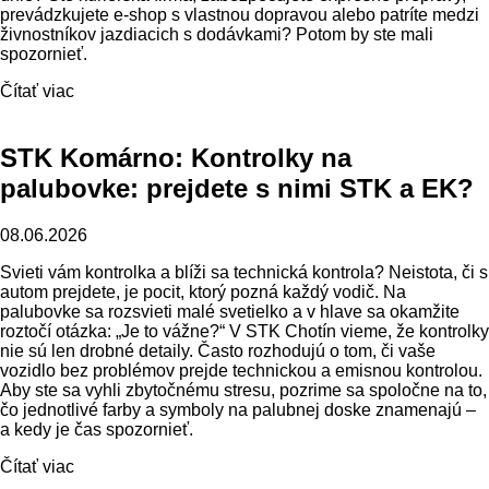
prevádzkujete e-shop s vlastnou dopravou alebo patríte medzi
živnostníkov jazdiacich s dodávkami? Potom by ste mali
spozornieť.
Čítať viac
STK Komárno: Kontrolky na
palubovke: prejdete s nimi STK a EK?
08.06.2026
Svieti vám kontrolka a blíži sa technická kontrola? Neistota, či s
autom prejdete, je pocit, ktorý pozná každý vodič. Na
palubovke sa rozsvieti malé svetielko a v hlave sa okamžite
roztočí otázka: „Je to vážne?“ V STK Chotín vieme, že kontrolky
nie sú len drobné detaily. Často rozhodujú o tom, či vaše
vozidlo bez problémov prejde technickou a emisnou kontrolou.
Aby ste sa vyhli zbytočnému stresu, pozrime sa spoločne na to,
čo jednotlivé farby a symboly na palubnej doske znamenajú –
a kedy je čas spozornieť.
Čítať viac