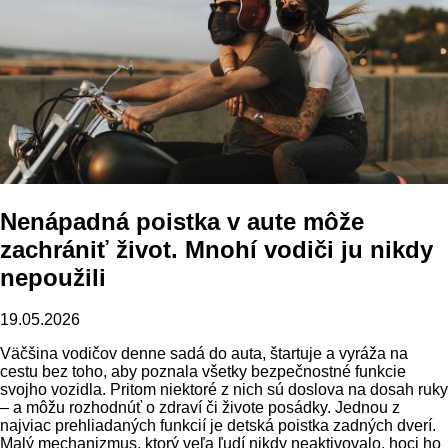
Nenápadná poistka v aute môže
zachrániť život. Mnohí vodiči ju nikdy
nepoužili
19.05.2026
Väčšina vodičov denne sadá do auta, štartuje a vyráža na
cestu bez toho, aby poznala všetky bezpečnostné funkcie
svojho vozidla. Pritom niektoré z nich sú doslova na dosah ruky
– a môžu rozhodnúť o zdraví či živote posádky. Jednou z
najviac prehliadaných funkcií je detská poistka zadných dverí.
Malý mechanizmus, ktorý veľa ľudí nikdy neaktivovalo, hoci ho