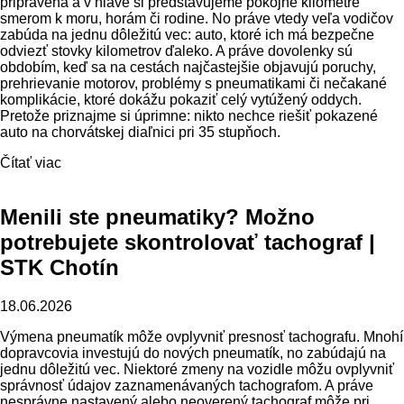
pripravená a v hlave si predstavujeme pokojné kilometre
smerom k moru, horám či rodine. No práve vtedy veľa vodičov
zabúda na jednu dôležitú vec: auto, ktoré ich má bezpečne
odviezť stovky kilometrov ďaleko. A práve dovolenky sú
obdobím, keď sa na cestách najčastejšie objavujú poruchy,
prehrievanie motorov, problémy s pneumatikami či nečakané
komplikácie, ktoré dokážu pokaziť celý vytúžený oddych.
Pretože priznajme si úprimne: nikto nechce riešiť pokazené
auto na chorvátskej diaľnici pri 35 stupňoch.
Čítať viac
Menili ste pneumatiky? Možno
potrebujete skontrolovať tachograf |
STK Chotín
18.06.2026
Výmena pneumatík môže ovplyvniť presnosť tachografu. Mnohí
dopravcovia investujú do nových pneumatík, no zabúdajú na
jednu dôležitú vec. Niektoré zmeny na vozidle môžu ovplyvniť
správnosť údajov zaznamenávaných tachografom. A práve
nesprávne nastavený alebo neoverený tachograf môže pri