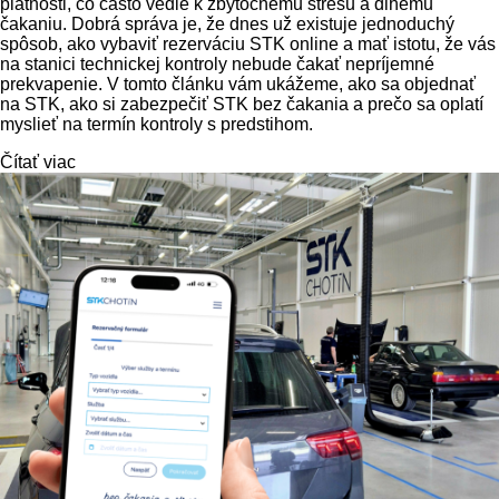
platnosti, čo často vedie k zbytočnému stresu a dlhému
čakaniu. Dobrá správa je, že dnes už existuje jednoduchý
spôsob, ako vybaviť rezerváciu STK online a mať istotu, že vás
na stanici technickej kontroly nebude čakať nepríjemné
prekvapenie. V tomto článku vám ukážeme, ako sa objednať
na STK, ako si zabezpečiť STK bez čakania a prečo sa oplatí
myslieť na termín kontroly s predstihom.
Čítať viac