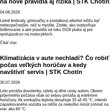
na nové pravidlá aj riziká | STK Chotín
04.08.2026
Letné festivaly, grilovačky a zostatkový alkohol môžu byť
nebezpečnejšie, než si myslíte. Zistite, ako ovplyvňuje
šoférovanie a aké pravidlá od roku 2026 platia aj pre
spolujazdcov na motocykloch.
Čítať viac
Klimatizácia v aute nechladí? Čo robiť
počas veľkých horúčav a kedy
navštíviť servis | STK Chotín
30.07.2026
Leto prináša dovolenky, výlety aj dlhé cesty autom. Okrem
príjemného počasia však so sebou prináša aj extrémne
horúčavy. Ak vonkajšia teplota dosahuje 35 až 40 °C, interiér
zaparkovaného vozidla sa môže za niekoľko minút zohriať na
viac ako 60 °C.