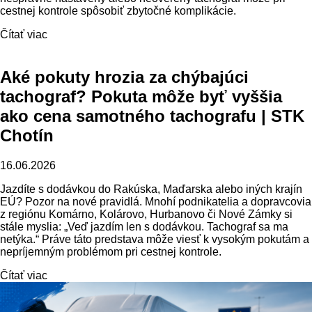
cestnej kontrole spôsobiť zbytočné komplikácie.
Čítať viac
Aké pokuty hrozia za chýbajúci
tachograf? Pokuta môže byť vyššia
ako cena samotného tachografu | STK
Chotín
16.06.2026
Jazdíte s dodávkou do Rakúska, Maďarska alebo iných krajín
EÚ? Pozor na nové pravidlá. Mnohí podnikatelia a dopravcovia
z regiónu Komárno, Kolárovo, Hurbanovo či Nové Zámky si
stále myslia: „Veď jazdím len s dodávkou. Tachograf sa ma
netýka.“ Práve táto predstava môže viesť k vysokým pokutám a
nepríjemným problémom pri cestnej kontrole.
Čítať viac