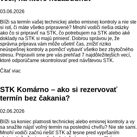
03.06.2026
Blíži sa termín vašej technickej alebo emisnej kontroly a nie ste
si istí, či máte všetko pripravené? Mnohí vodiči riešia otázky
ako čo si pripraviť na STK, čo potrebujem na STK alebo aké
doklady na STK si majú priniesť. Dobrou správou je, že
správna príprava vám môže ušetriť čas, znížiť riziko
neúspešnej kontroly a pomôcť vybaviť všetko bez zbytočného
stresu. Pripravili sme pre vás prehľad 7 najdôležitejších vecí,
ktoré odporúčame skontrolovať pred návštevou STK.
Čítať viac
STK Komárno – ako si rezervovať
termín bez čakania?
02.06.2026
Blíži sa koniec platnosti technickej alebo emisnej kontroly a vy
sa snažíte nájsť voľný termín na poslednú chvíľu? Nie ste sami.
Mnohí vodiči začnú riešiť STK až tesne pred vypršaním